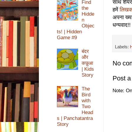
साथ शेयर 
Find
the
हमें
लिख
Hidde
अपना ख्य
n
धन्यवाद!!
Objec
ts! | Hidden
Game #9
Labels:
बंदर
और
No co
कछुआ
| Kids
Story
Post 
The
Note: On
Bird
with
Two
Head
s | Panchatantra
Story