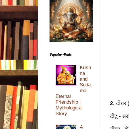
Popular Posts
Krish
na
and
Suda
ma
Eternal
Friendship |
2.
टीचर (ट
Mythological
Story
टीटू - सर
A