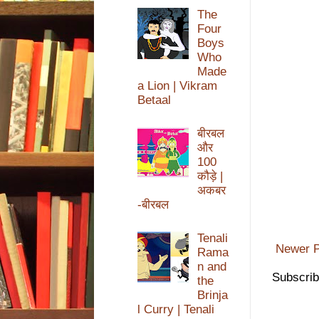
The
Four
Boys
Who
Made
a Lion | Vikram
Betaal
बीरबल
और
100
कौड़े |
अकबर
-बीरबल
Tenali
Newer P
Rama
n and
Subscrib
the
Brinja
l Curry | Tenali