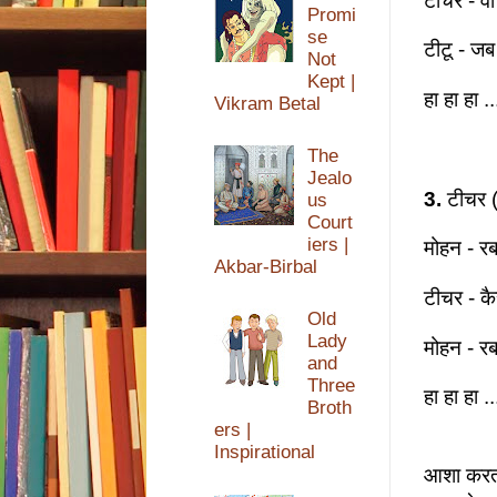
टीचर - वो
Promi
se
टीटू - जब
Not
Kept |
हा हा हा .
Vikram Betal
The
Jealo
3.
टीचर (
us
Court
iers |
मोहन - रब
Akbar-Birbal
टीचर - क
Old
Lady
मोहन - रब
and
Three
हा हा हा .
Broth
ers |
Inspirational
आशा करती 