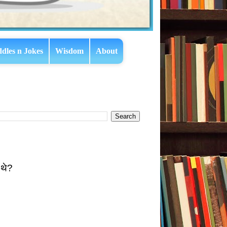
ddles n Jokes
Wisdom
About
 थे?