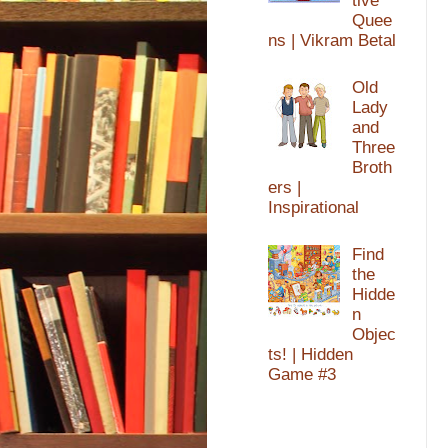
tive
Quee
ns | Vikram Betal
Old
Lady
and
Three
Broth
ers |
Inspirational
Find
the
Hidde
n
Objec
ts! | Hidden
Game #3