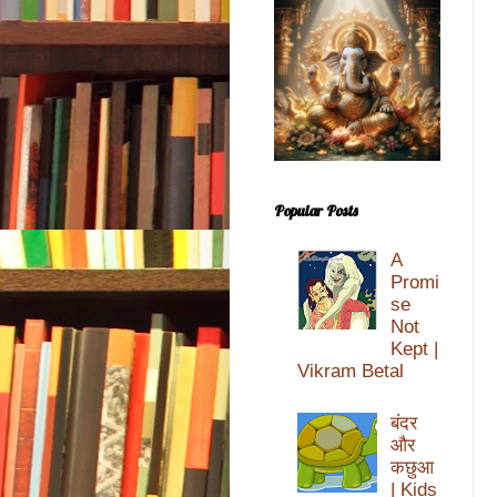
Popular Posts
A
Promi
se
Not
Kept |
Vikram Betal
बंदर
और
कछुआ
| Kids