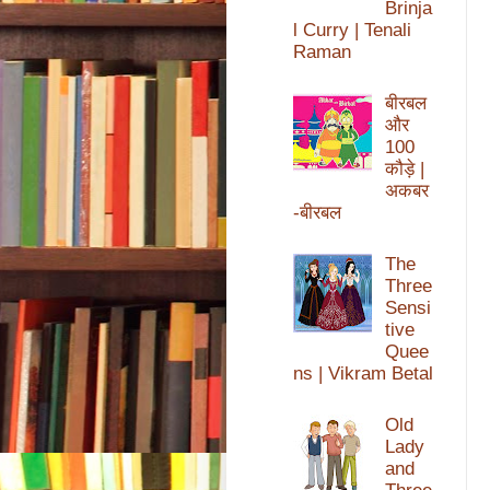
Brinja
l Curry | Tenali
Raman
बीरबल
और
100
कौड़े |
अकबर
-बीरबल
The
Three
Sensi
tive
Quee
ns | Vikram Betal
Old
Lady
and