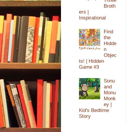
Three
Broth
ers |
Inspirational
Find
the
Hidde
n
Objec
ts! | Hidden
Game #3
Sonu
and
Monu
Monk
ey |
Kid's Bedtime
Story