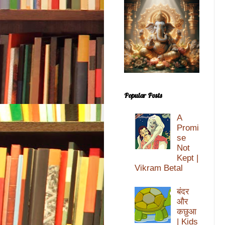
Popular Posts
A
Promi
se
Not
Kept |
Vikram Betal
बंदर
और
कछुआ
| Kids