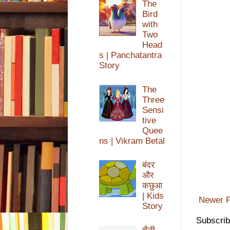
The
Bird
with
Two
Head
s | Panchatantra
Story
The
Three
Sensi
tive
Quee
ns | Vikram Betal
बंदर
और
कछुआ
| Kids
Newer P
Story
Subscrib