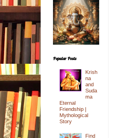
Popular Posts
Krish
na
and
Suda
ma
Eternal
Friendship |
Mythological
Story
Find