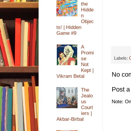
the
Hidde
n
Objec
ts! | Hidden
Game #9
A
Promi
Labels:
se
Not
Kept |
No co
Vikram Betal
Post 
The
Jealo
us
Note: On
Court
iers |
Akbar-Birbal