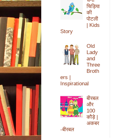
चैनी
चिड़िया
की
पोटली
| Kids
Story
Old
Lady
and
Three
Broth
ers |
Inspirational
बीरबल
और
100
कौड़े |
अकबर
-बीरबल