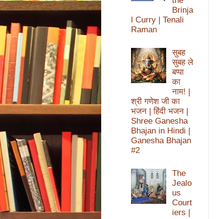
the
Brinja
l Curry | Tenali
Raman
सुबह
सुबह ले
बप्पा
का
नाम! |
श्री गणेश जी का
भजन | हिंदी भजन |
Shree Ganesha
Bhajan in Hindi |
Ganesha Bhajan
#2
The
Jealo
us
Court
iers |