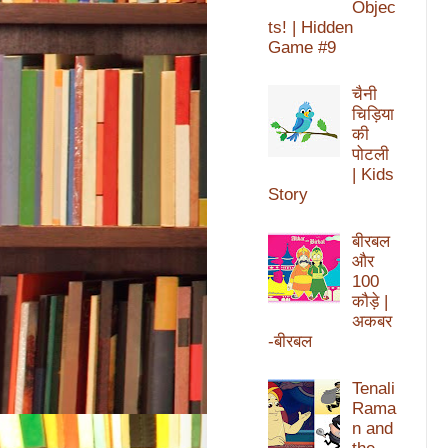
Objec
ts! | Hidden
Game #9
चैनी
चिड़िया
की
पोटली
| Kids
Story
बीरबल
और
100
कौड़े |
अकबर
-बीरबल
Tenali
Rama
n and