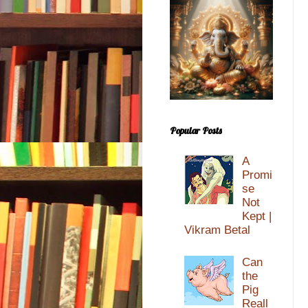
Popular Posts
A
Promi
se
Not
Kept |
Vikram Betal
Can
the
Pig
Reall